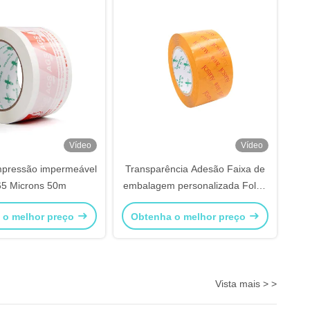
Vídeo
Vídeo
mpressão impermeável
Transparência Adesão Faixa de
65 Microns 50m
embalagem personalizada Folha
BOPP
 o melhor preço
Obtenha o melhor preço
Vista mais > >