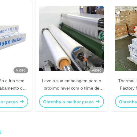
Vídeo
Vídeo
ão a frio sem
Leve a sua embalagem para o
Thermal 
cabamento de
próximo nível com o filme de
Factory 
rilhante
laminação a frio sem fundo CPP
Sellin
hor preço
Obtenha o melhor preço
Obtenha
a