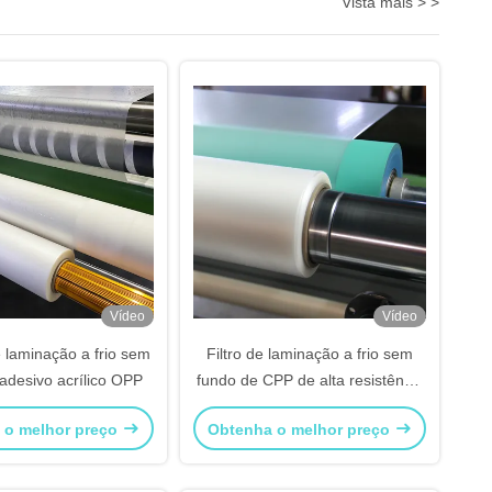
Vista mais > >
Vídeo
Vídeo
e laminação a frio sem
Filtro de laminação a frio sem
adesivo acrílico OPP
fundo de CPP de alta resistência
adesiva 25 microns
 o melhor preço
Obtenha o melhor preço