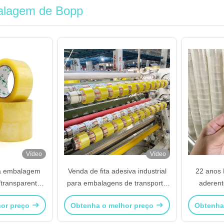
alagem de Bopp
Vídeo
Vídeo
ra embalagem
Venda de fita adesiva industrial
22 anos F
transparente,
para embalagens de transporte
aderent
ixas
por grosso Cartão Bopp
embarque
hor preço
Obtenha o melhor preço
Obtenha