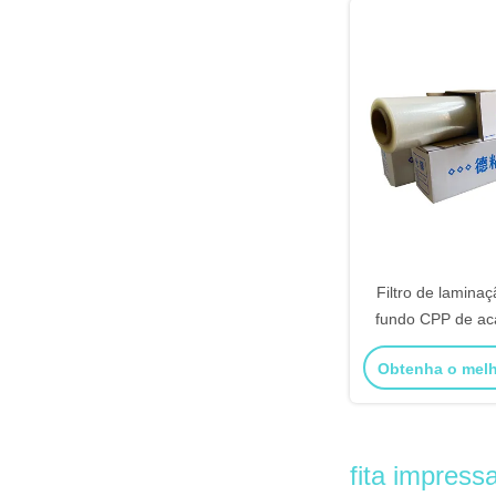
Filtro de laminaç
fundo CPP de a
superfície b
Obtenha o mel
fita impress