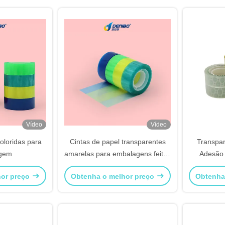
Vídeo
Vídeo
oloridas para
Cintas de papel transparentes
Transpar
gem
amarelas para embalagens feitas
Adesão 
na CHINA
masca
hor preço
Obtenha o melhor preço
Obtenha