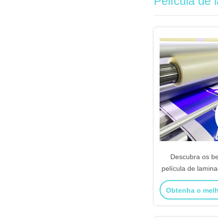
Película de 
Descubra os be
película de lamina
fundo CPP para
Obtenha o mel