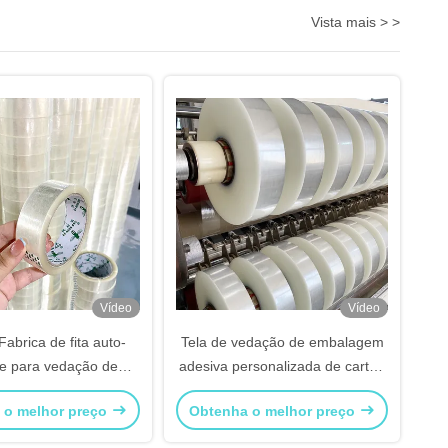
Vista mais > >
Vídeo
Vídeo
abrica de fita auto-
Tela de vedação de embalagem
e para vedação de
adesiva personalizada de cartão
 embalagem caixa de
para fita de vedação de cartão
 o melhor preço
Obtenha o melhor preço
cartão