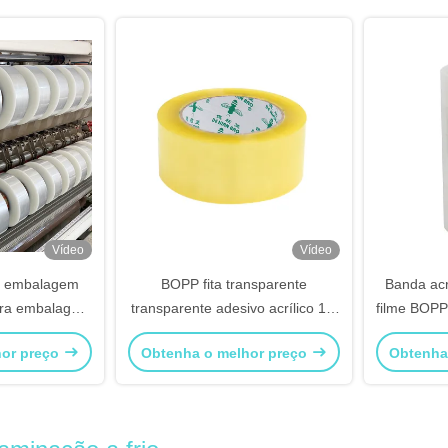
Vídeo
Vídeo
de embalagem
BOPP fita transparente
Banda acr
ara embalagem
transparente adesivo acrílico 1,8
filme BOPP 
rtão Fabrica
Mil
hor preço
Obtenha o melhor preço
Obtenha
izada