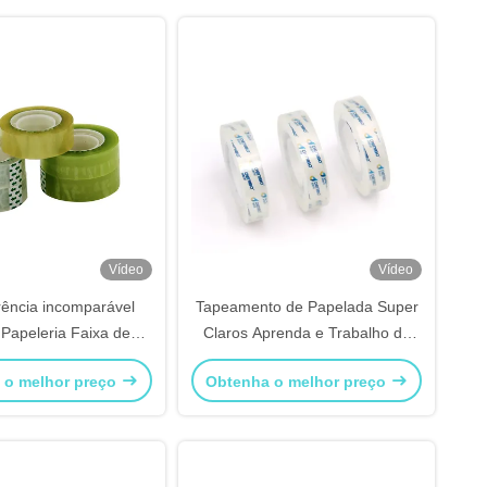
Vídeo
Vídeo
ência incomparável
Tapeamento de Papelada Super
Papeleria Faixa de
Claros Aprenda e Trabalho de
ramento Plástico
Escritório Artesanato à mão
 o melhor preço
Obtenha o melhor preço
Impermeável