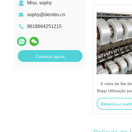
Miss. sophy
sophy@denibo.cn
8618664251215
Contacte agora
6 rolos de fita 
Bopp Utilização p
de caixas de ca
Obtenha o mel
personal