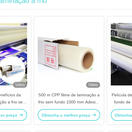
laminação a frio
Vídeo
Vídeo
nefícios da
500 m CPP filme de laminação a
Película d
ção a frio sem
frio sem fundo 1000 mm Adesivo
fundo de 
 embalagens
acrílico
hor preço
Obtenha o melhor preço
Obtenha