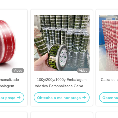
Vídeo
Vídeo
rsonalizado
100y/200y/1000y Embalagem
Caixa de 
mbalagem
Adesiva Personalizada Caixa de
rsonalizada
cartão Tela de vedação Envio
hor preço
Obtenha o melhor preço
Obtenha