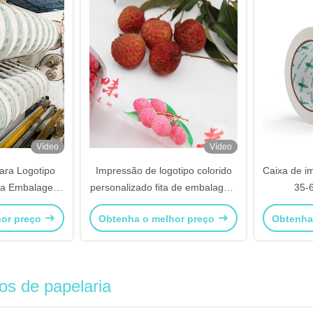
Vídeo
Vídeo
ara Logotipo
Impressão de logotipo colorido
Caixa de i
ara Embalagem
personalizado fita de embalagem
35-
de Fábrica
forte reforçada
hor preço
Obtenha o melhor preço
Obtenha
gos de papelaria