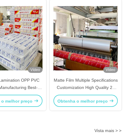
Vídeo
Vídeo
Lamination OPP PVC
Matte Film Multiple Specifications
Manufacturing Best-
Customization High Quality 22
g Strong Adhesive
Years Factory
 o melhor preço
Obtenha o melhor preço
Vista mais > >