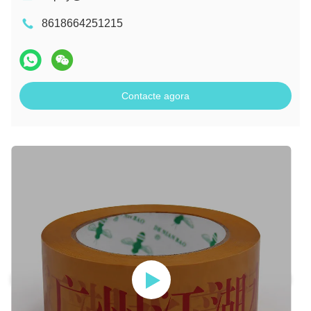
8618664251215
Contacte agora