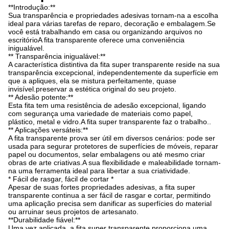
**Introdução:**
Sua transparência e propriedades adesivas tornam-na a escolha
ideal para várias tarefas de reparo, decoração e embalagem.Se
você está trabalhando em casa ou organizando arquivos no
escritórioA fita transparente oferece uma conveniência
inigualável.
** Transparência inigualável:**
A característica distintiva da fita super transparente reside na sua
transparência excepcional, independentemente da superfície em
que a apliques, ela se mistura perfeitamente, quase
invisível.preservar a estética original do seu projeto.
** Adesão potente:**
Esta fita tem uma resistência de adesão excepcional, ligando
com segurança uma variedade de materiais como papel,
plástico, metal e vidro.A fita super transparente faz o trabalho..
** Aplicações versáteis:**
A fita transparente prova ser útil em diversos cenários: pode ser
usada para segurar protetores de superfícies de móveis, reparar
papel ou documentos, selar embalagens ou até mesmo criar
obras de arte criativas.A sua flexibilidade e maleabilidade tornam-
na uma ferramenta ideal para libertar a sua criatividade.
* Fácil de rasgar, fácil de cortar *
Apesar de suas fortes propriedades adesivas, a fita super
transparente continua a ser fácil de rasgar e cortar, permitindo
uma aplicação precisa sem danificar as superfícies do material
ou arruinar seus projetos de artesanato.
**Durabilidade fiável:**
Uma vez aplicada, a fita super transparente proporciona uma