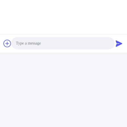
Photo
Video Call
Audio Call
Tag:
Fita Adesiva De Embalagem Personalizada
Fita Impressa Personalizada De Adesão