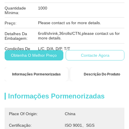
Quantidade
1000
Mínima:
Please contact us for more details.
Preço:
6roll/shrink,36rolls/CTN,please contact us for
Detalhes Da
more details.
Embalagem:
Condições De
L/C, D/A, D/P, T/T
Pagamento:
Obtenha O Melhor Preço
Contacte Agora
Informações Pormenorizadas
Descrição Do Produto
Informações Pormenorizadas
Place Of Origin:
China
Certificação:
ISO 9001、SGS